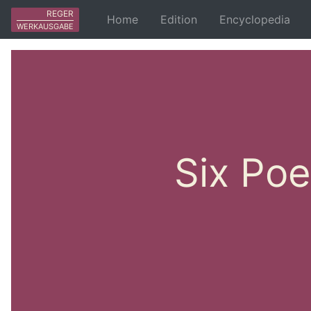
REGER
Home
Edition
Encyclopedia
WERKAUSGABE
Six Poe