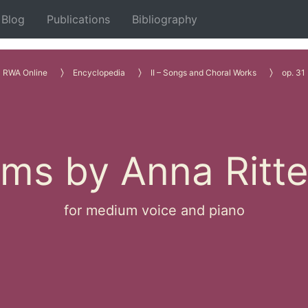
Blog
Publications
Bibliography
RWA Online
Encyclopedia
II – Songs and Choral Works
op. 31
ms by Anna Ritte
for medium voice and piano