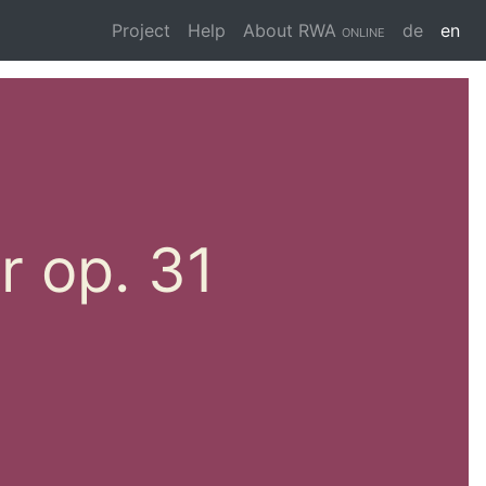
Project
Help
About
RWA online
de
en
r op. 31