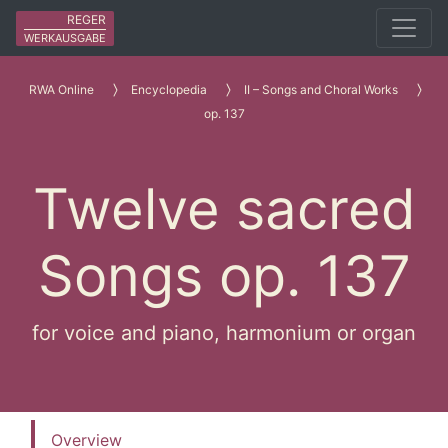
REGER
WERKAUSGABE
RWA Online
Encyclopedia
II – Songs and Choral Works
op. 137
Twelve sacred
Songs op. 137
for voice and piano, harmonium or organ
Overview