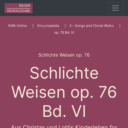
REGER
WERKAUSGABE
RWA Online
Encyclopedia
II – Songs and Choral Works
op. 76 Bd. VI
Schlichte Weisen op. 76
Schlichte
Weisen op. 76
Bd. VI
Aus Christas und Lottis Kinderleben for