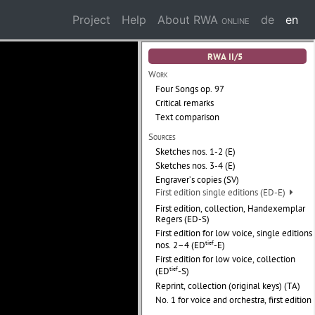
Project
Help
About
RWA online
de
en