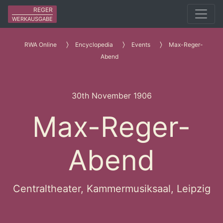
REGER
WERKAUSGABE
RWA Online
Encyclopedia
Events
Max-Reger-
Abend
30th November 1906
Max-Reger-
Abend
Centraltheater, Kammermusiksaal, Leipzig