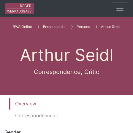
REGER
WERKAUSGABE
RWA Online
Encyclopedia
Persons
Arthur Seidl
Arthur Seidl
Correspondence, Critic
Overview
Correspondence
(–)
Gender