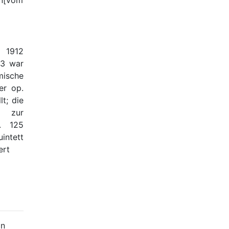
in[vom
 1912
23 war
ische
er op.
t; die
n zur
. 125
intett
ert
in