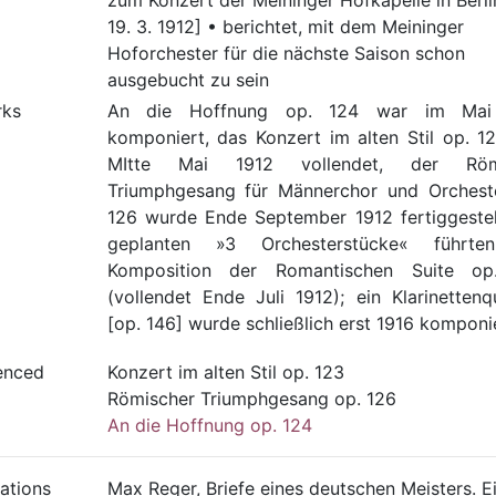
zum Konzert der Meininger Hofkapelle in Berl
19. 3. 1912] • berichtet, mit dem Meininger
Hoforchester für die nächste Saison schon
ausgebucht zu sein
rks
An die Hoffnung op. 124 war im Mai
komponiert, das Konzert im alten Stil op. 1
MItte Mai 1912 vollendet, der Röm
Triumphgesang für Männerchor und Orchest
126 wurde Ende September 1912 fertiggestell
geplanten »3 Orchesterstücke« führte
Komposition der Romantischen Suite op
(vollendet Ende Juli 1912); ein Klarinettenqu
[op. 146] wurde schließlich erst 1916 komponi
enced
Konzert im alten Stil op. 123
Römischer Triumphgesang op. 126
An die Hoffnung op. 124
ations
Max Reger, Briefe eines deutschen Meisters. E