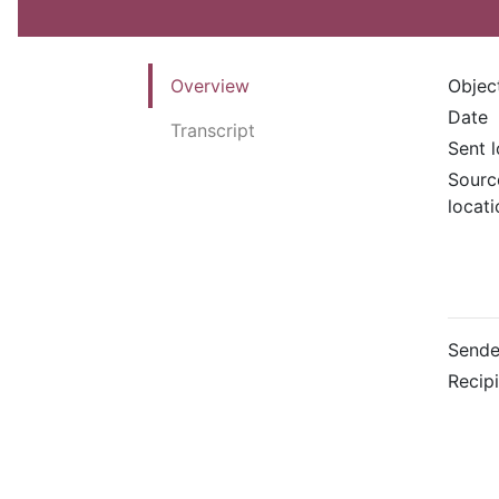
Overview
Objec
Date
Transcript
Sent 
Sourc
locati
Sende
Recip