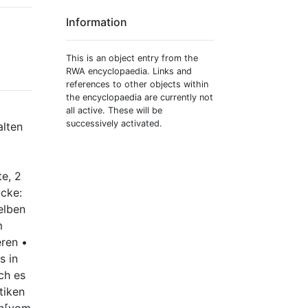
Information
This is an object entry from the
RWA encyclopaedia. Links and
references to other objects within
the encyclopaedia are currently not
all active. These will be
successively activated.
alten
te, 2
ücke:
elben
m
eren •
s in
ch es
tiken