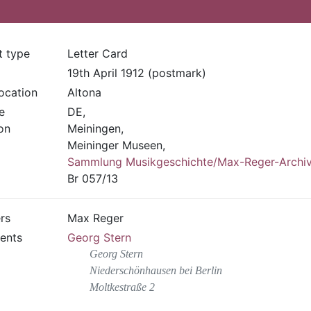
t type
Letter Card
19th April 1912 (postmark)
location
Altona
e
DE,
on
Meiningen,
Meininger Museen,
Sammlung Musikgeschichte/Max-Reger-Archi
Br 057/13
rs
Max Reger
ients
Georg Stern
Georg Stern
Niederschönhausen bei Berlin
Moltkestraße 2