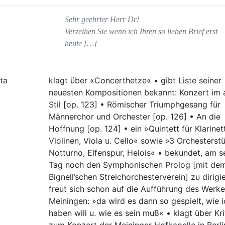
Sehr geehrter Herr Dr!
Verzeihen Sie wenn ich Ihren so lieben Brief erst
heute […]
ta
klagt über «Concerthetze« • gibt Liste seiner
neuesten Kompositionen bekannt: Konzert im 
Stil [op. 123] • Römischer Triumphgesang für
Männerchor und Orchester [op. 126] • An die
Hoffnung [op. 124] • ein »Quintett für Klarinet
Violinen, Viola u. Cello« sowie »3 Orchesterst
Notturno, Elfenspur, Helois« • bekundet, am s
Tag noch den Symphonischen Prolog [mit de
Bignell’schen Streichorchesterverein] zu dirigi
freut sich schon auf die Aufführung des Werke
Meiningen: »da wird es dann so gespielt, wie i
haben will u. wie es sein muß« • klagt über Kri