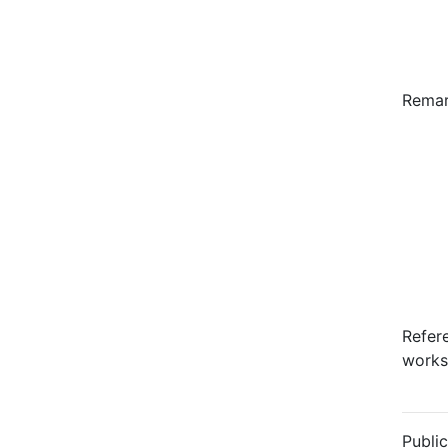
Rema
Refer
works
Public