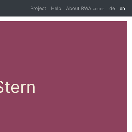
Project
Help
About
RWA online
de
en
Stern