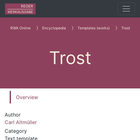
REGER
WERKAUSGABE
RWA Online
Encyclopedia
Templates (works)
Trost
Trost
Overview
Author
Carl Altmüller
Category
Text template