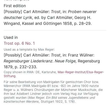
First edition
[Possibly]
Carl Altmüller:
Trost
, in:
Proben neuerer
deutscher Lyrik,
ed. by Carl Altmüller,
Georg H.
Wingand,
Kassel and Göttingen
1858
, p. 28–29
.
Used in
Trost op. 6 No. 1
Used as a template by Max Reger:
[Possibly]
Carl Altmüller:
Trost
, in: Franz Wüllner:
Regensburger Liederkranz. Neue Folge,
Regensburg
1879
, p. 232–233
.
Copy shown in RWA:
DE,
Karlsruhe
,
Max-Reger-Institut/Elsa-Reger-
Stiftung
.
Für seine Bearbeitung von Madrigalen für gemischten Chor bzw.
Männerchor (RWA Madrigale-B1 bzw. -B2) im Jahre 1900 nutzte
Reger u. a. Wüllners
Chorübungen der Münchener Musikschule
, die
ihm laut Adalbert Lindner jedoch vom Verlag Hug zur Verfügung
gestellt wurden (
Max Reger. Ein Bild seines Jugendlebens und
künstlerischen Werdens
, Stuttgart 1922, S. 178).