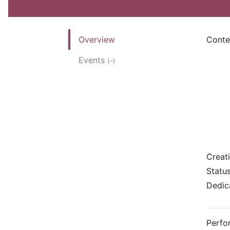
Overview
Conte
Events
(–)
Creat
Statu
Dedic
Perfo