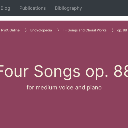
Blog
Publications
Bibliography
RWA Online
Encyclopedia
II – Songs and Choral Works
op. 88
Four Songs op. 8
for medium voice and piano