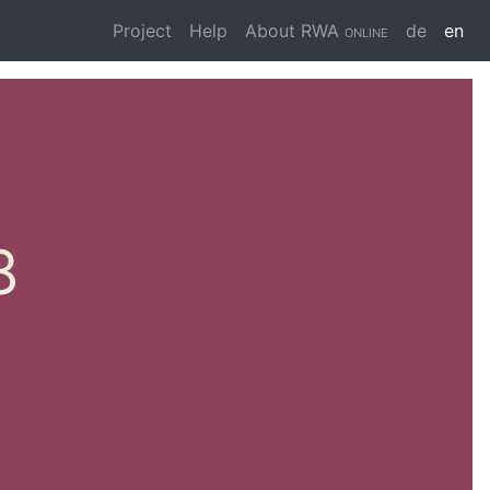
Project
Help
About
RWA online
de
en
8