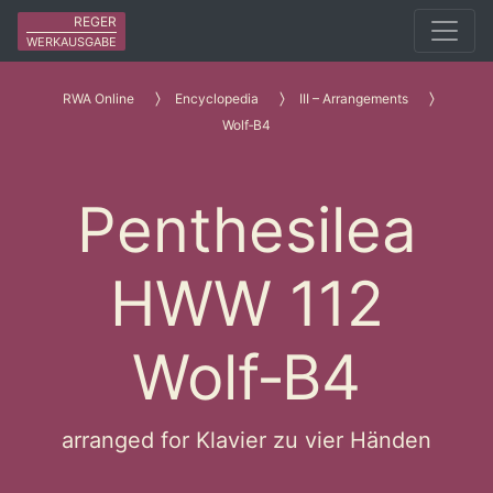
REGER
WERKAUSGABE
RWA Online
Encyclopedia
III – Arrangements
Wolf‑B4
Penthesilea
HWW 112
Wolf‑B4
arranged for Klavier zu vier Händen