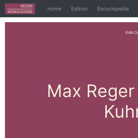
REGER
Home
Edition
Encyclopedia
WERKAUSGABE
RWA On
Max Reger 
Kuh