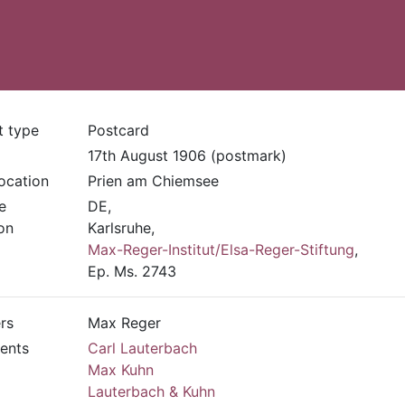
t type
Postcard
17th August 1906 (postmark)
location
Prien am Chiemsee
e
DE,
on
Karlsruhe,
Max-Reger-Institut/Elsa-Reger-Stiftung
,
Ep. Ms. 2743
rs
Max Reger
ients
Carl Lauterbach
Max Kuhn
Lauterbach & Kuhn