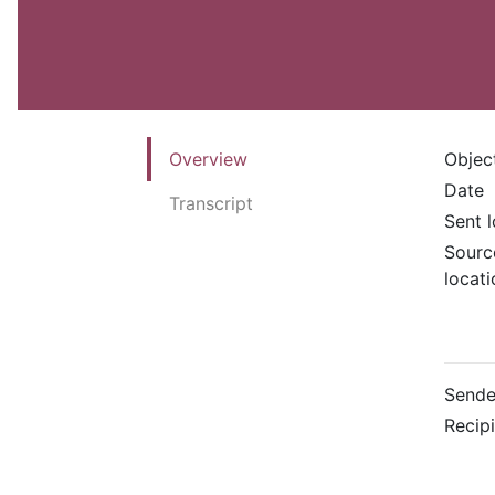
Overview
Objec
Date
Transcript
Sent 
Sourc
locati
Sende
Recip