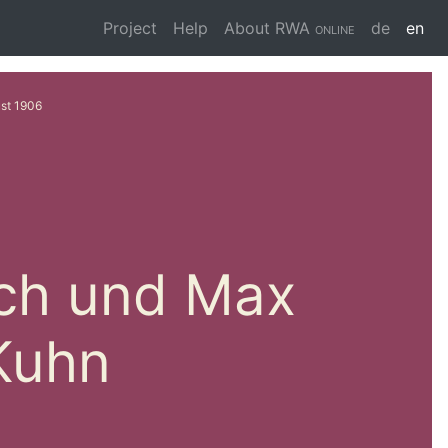
Project
Help
About
RWA online
de
en
st 1906
ach und Max
Kuhn