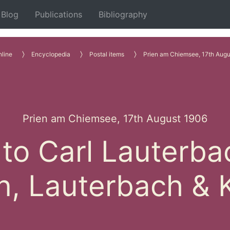
Blog
Publications
Bibliography
line
Encyclopedia
Postal items
Prien am Chiemsee, 17th Augu
Prien am Chiemsee, 17th August 1906
to Carl Lauterb
n, Lauterbach & 