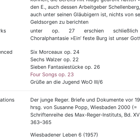
den E., auch dessen Arbeitgeber Schellenberg,
auch unter seinen Gläubigern ist, nichts von s
Geldsorgen zu berichten
rks
unter op. 27 erschien schließlic
Choralphantasie »Ein’ feste Burg ist unser Got
enced
Six Morceaux op. 24
Sechs Walzer op. 22
Sieben Fantasiestücke op. 26
Four Songs op. 23
Grüße an die Jugend WoO III/6
ations
Der junge Reger. Briefe und Dokumente vor 19
hrsg. von Susanne Popp, Wiesbaden 2000 (=
Schriftenreihe des Max-Reger-Instituts, Bd. XV)
363–365
Wiesbadener Leben 6 (1957)