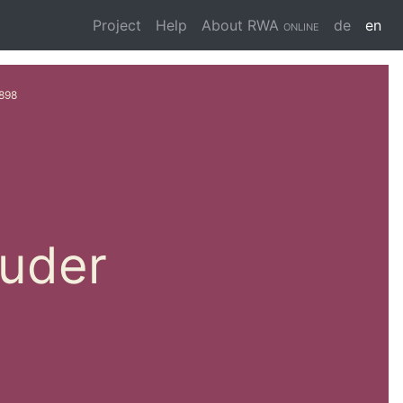
Project
Help
About
RWA online
de
en
898
Guder