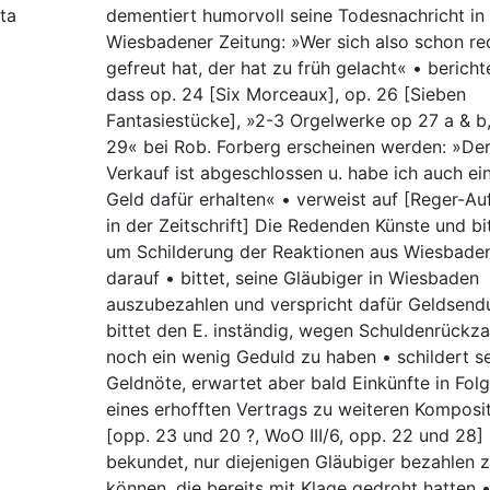
ta
dementiert humorvoll seine Todesnachricht in 
Wiesbadener Zeitung: »Wer sich also schon re
gefreut hat, der hat zu früh gelacht« • berichte
dass op. 24 [Six Morceaux], op. 26 [Sieben
Fantasiestücke], »2-3 Orgelwerke op 27 a & b
29« bei Rob. Forberg erscheinen werden: »De
Verkauf ist abgeschlossen u. habe ich auch ei
Geld dafür erhalten« • verweist auf [Reger-Au
in der Zeitschrift] Die Redenden Künste und bi
um Schilderung der Reaktionen aus Wiesbade
darauf • bittet, seine Gläubiger in Wiesbaden
auszubezahlen und verspricht dafür Geldsend
bittet den E. inständig, wegen Schuldenrückz
noch ein wenig Geduld zu haben • schildert s
Geldnöte, erwartet aber bald Einkünfte in Fol
eines erhofften Vertrags zu weiteren Komposi
[opp. 23 und 20 ?, WoO III/6, opp. 22 und 28] 
bekundet, nur diejenigen Gläubiger bezahlen 
können, die bereits mit Klage gedroht hatten •