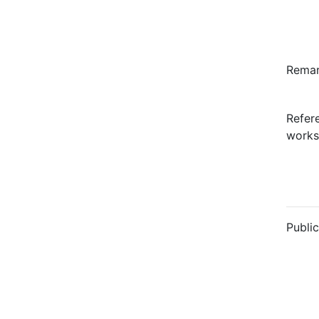
Rema
Refer
works
Public