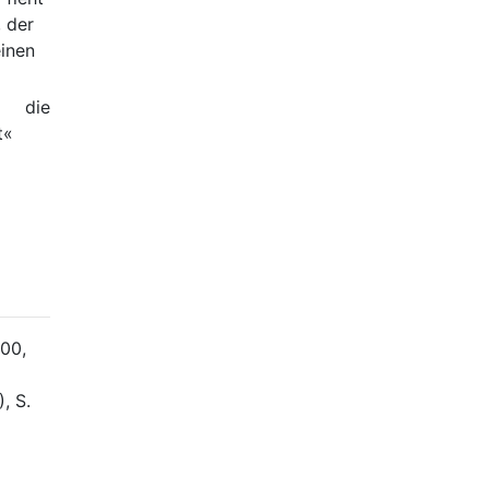
 der
einen
h die
t«
00,
, S.