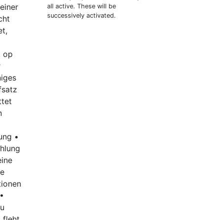
einer
all active. These will be
successively activated.
cht
t,
, op
r
niges
fsatz
ttet
n
ung •
ahlung
eine
ge
tionen
•
zu
 fleht