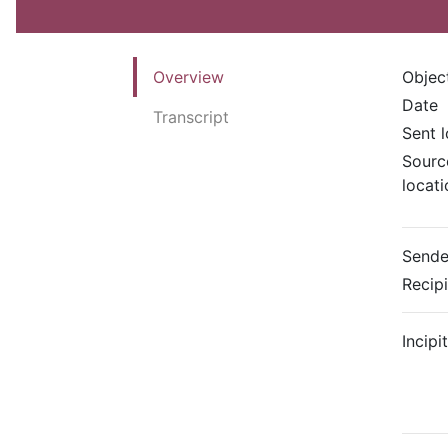
Overview
Objec
Date
Transcript
Sent 
Sourc
locati
Sende
Recip
Incipit