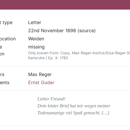
t type
Letter
22nd November 1898 (source)
location
Weiden
e
missing
on
Only known from: Copy, Max-Reger-Institut/Elsa-Reger-St
Karlsruhe | Ep. X. 1782
rs
Max Reger
ients
Ernst Guder
Lieber Freund!
Dein letzter Brief hat mir wegen meiner
Todesaanzeige viel Spaß gemacht. […]