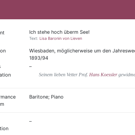
Ich stehe hoch überm See!
nt
Text:
Lisa Baronin von Lieven
ion
Wiesbaden, möglicherweise um den Jahreswe
1893/94
s
–
ation
Seinem lieben Vetter Prof.
Hans Koessler
gewidme
rmance
Baritone; Piano
um
–
tion