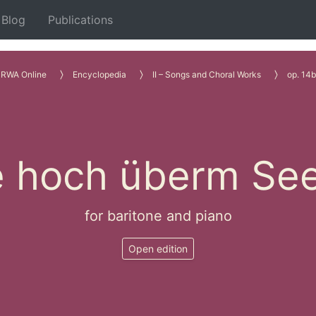
Blog
Publications
RWA Online
Encyclopedia
II – Songs and Choral Works
op. 14b
e hoch überm See
for baritone and piano
Open edition