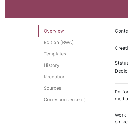
Overview
Conte
Edition (RWA)
Creat
Templates
Statu
History
Dedic
Reception
Sources
Perfo
medi
Correspondence
(–)
Work
collec