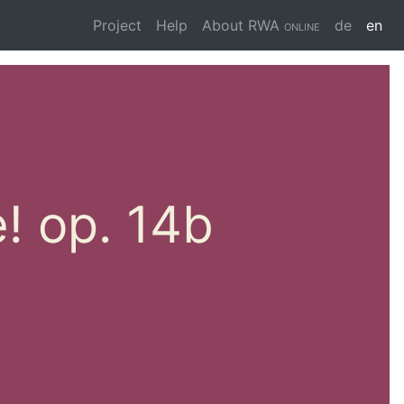
Project
Help
About
RWA online
de
en
! op. 14b