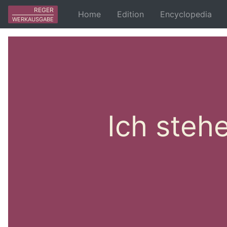
REGER
Home
Edition
Encyclopedia
WERKAUSGABE
Ich steh