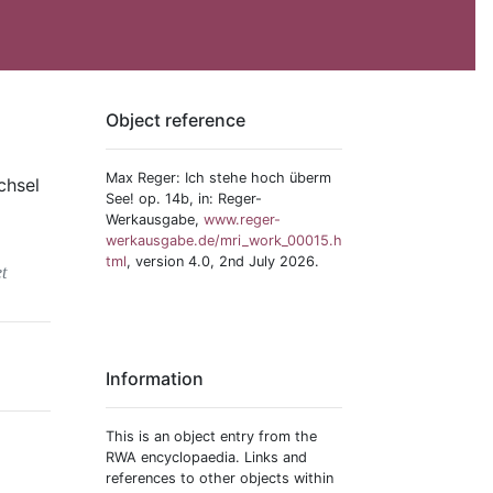
Object reference
Max Reger: Ich stehe hoch überm
chsel
See! op. 14b, in: Reger-
Werkausgabe,
www.reger-
werkausgabe.de/mri_work_00015.h
tml
, version 4.0, 2nd July 2026.
t
Information
This is an object entry from the
RWA encyclopaedia. Links and
references to other objects within